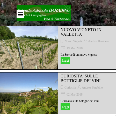
Vai ai contenuti
Salta menù
NUOVO VIGNETO IN
VALLETTA
Nuovi Vigneti
Andrea Barabnio
19 Mar 2018
La Storia di un nuovo vigneto
Leggi
CURIOSITA' SULLE
BOTTIGLIE DEI VINI
Curiosità
Andrea Barabino
02 Mar 2018
Curiosità sulle bottiglie dei vini
Leggi