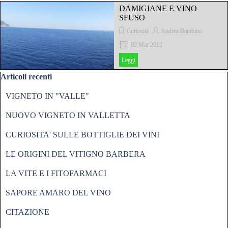
DAMIGIANE E VINO
SFUSO
Curiosità
Andrea Barabino
02 Mar 2012
Leggi
Salta blocco Articoli recenti
Articoli recenti
VIGNETO IN "VALLE"
NUOVO VIGNETO IN VALLETTA
CURIOSITA' SULLE BOTTIGLIE DEI VINI
LE ORIGINI DEL VITIGNO BARBERA
LA VITE E I FITOFARMACI
SAPORE AMARO DEL VINO
CITAZIONE