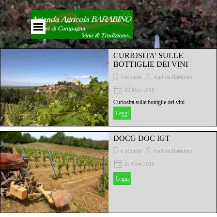
Vai ai contenuti
Salta menù
CURIOSITA' SULLE
BOTTIGLIE DEI VINI
Curiosità
Andrea Barabino
02 Mar 2018
Curiosità sulle bottiglie dei vini
Leggi
DOCG DOC IGT
Curiosità
Andrea Barabino
07 Gen 2016
Leggi