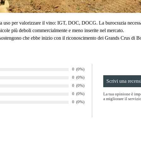
a uso per valorizzare il vino: IGT, DOC, DOCG. La burocrazia necessar
inicole più deboli commercialmente e meno inserite nel mercato.
ni sostengono che ebbe inizio con il riconoscimento dei Grands Crus d
Numero di voti:
0
Percentuale di voti:
(0%)
Numero di voti:
0
Percentuale di voti:
(0%)
Numero di voti:
0
Percentuale di voti:
(0%)
Numero di voti:
0
Percentuale di voti:
(0%)
La tua opinione è impo
a migliorare il servizio
Numero di voti:
0
Percentuale di voti:
(0%)