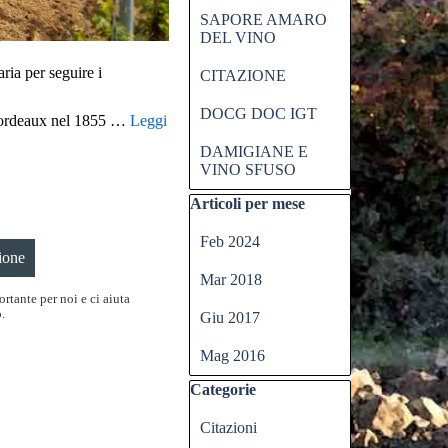
SAPORE AMARO
DEL VINO
ia per seguire i
CITAZIONE
DOCG DOC IGT
i Bordeaux nel 1855 …
Leggi
DAMIGIANE E
VINO SFUSO
Salta blocco Articoli per mese
Articoli per mese
Feb 2024
Mar 2018
rtante per noi e ci aiuta
.
Giu 2017
Mag 2016
Salta blocco Categorie
Categorie
Citazioni