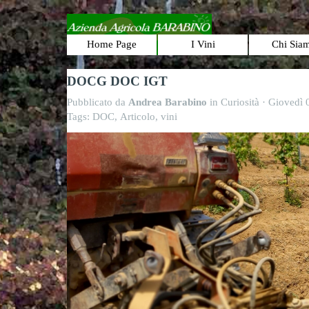
Vai ai contenuti
Home Page
I Vini
Chi Sia
▼
DOCG DOC IGT
Pubblicato da
Andrea Barabino
in
Curiosità
· Giovedì 
Tags:
DOC
,
Articolo
,
vini