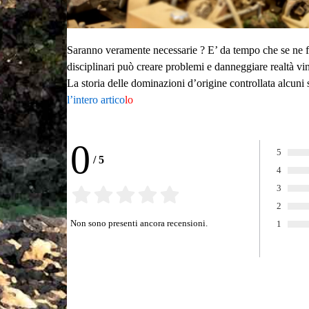
Saranno veramente necessarie ? E’ da tempo che se ne f
disciplinari può creare problemi e danneggiare realtà v
La storia delle dominazioni d’origine controllata alcu
l’intero artico
lo
0
5
/
5
Voto:
4
Voto:
3
Voto:
2
Voto:
Non sono presenti ancora recensioni.
1
Voto: