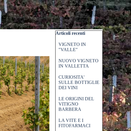
Salta blocco Articoli recenti
Articoli recenti
VIGNETO IN
"VALLE"
NUOVO VIGNETO
IN VALLETTA
CURIOSITA'
SULLE BOTTIGLIE
DEI VINI
LE ORIGINI DEL
VITIGNO
BARBERA
LA VITE E I
FITOFARMACI