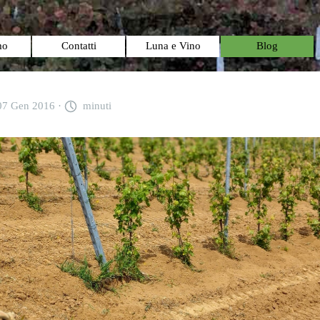
Salta menù
mo
Contatti
Luna e Vino
Blog
07 Gen 2016 ·
minuti