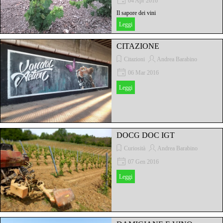
04 Apr 2016
Il sapore dei vini
Leggi
CITAZIONE
Citazioni
Andrea Barabino
06 Mar 2016
Leggi
DOCG DOC IGT
Curiosità
Andrea Barabino
07 Gen 2016
Leggi