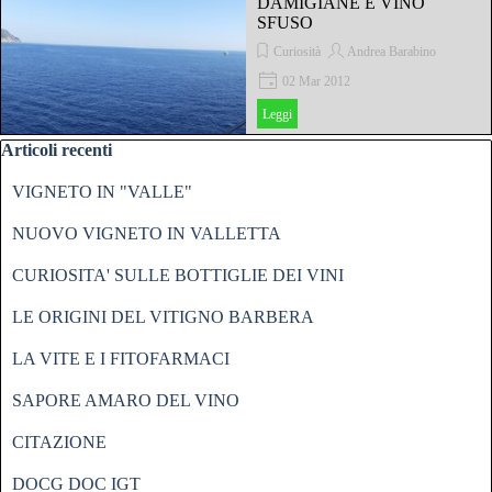
DAMIGIANE E VINO
SFUSO
Curiosità
Andrea Barabino
02 Mar 2012
Leggi
Salta blocco Articoli recenti
Articoli recenti
VIGNETO IN "VALLE"
NUOVO VIGNETO IN VALLETTA
CURIOSITA' SULLE BOTTIGLIE DEI VINI
LE ORIGINI DEL VITIGNO BARBERA
LA VITE E I FITOFARMACI
SAPORE AMARO DEL VINO
CITAZIONE
DOCG DOC IGT