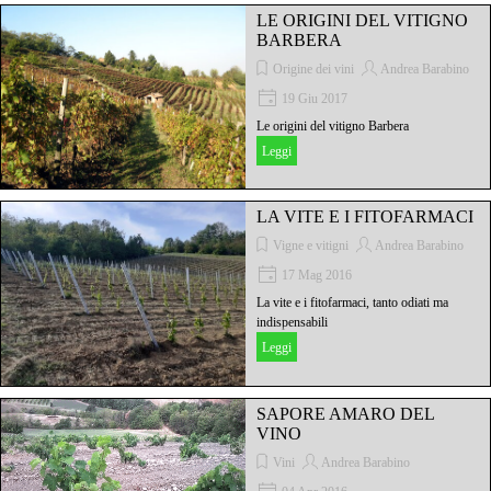
LE ORIGINI DEL VITIGNO
BARBERA
Origine dei vini
Andrea Barabino
19 Giu 2017
Le origini del vitigno Barbera
Leggi
LA VITE E I FITOFARMACI
Vigne e vitigni
Andrea Barabino
17 Mag 2016
La vite e i fitofarmaci, tanto odiati ma
indispensabili
Leggi
SAPORE AMARO DEL
VINO
Vini
Andrea Barabino