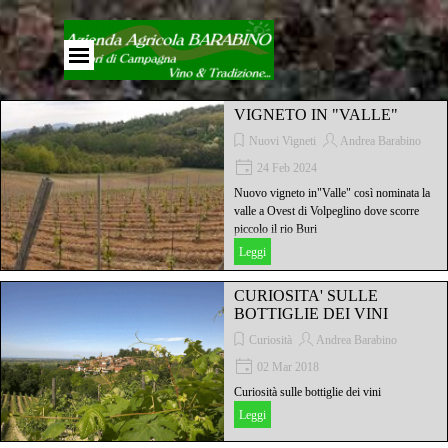
Vai ai contenuti
Salta menù
VIGNETO IN "VALLE"
Nuovi Vigneti
Andrea Barabino
24 Feb 2024
Nuovo vigneto in"Valle" così nominata la
valle a Ovest di Volpeglino dove scorre
piccolo il rio Buri
Leggi
CURIOSITA' SULLE
BOTTIGLIE DEI VINI
Curiosità
Andrea Barabino
02 Mar 2018
Curiosità sulle bottiglie dei vini
Leggi