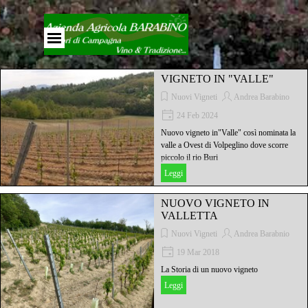
Vai ai contenuti
Salta menù
VIGNETO IN "VALLE"
Nuovi Vigneti
Andrea Barabino
24 Feb 2024
Nuovo vigneto in"Valle" così nominata la
valle a Ovest di Volpeglino dove scorre
piccolo il rio Buri
Leggi
NUOVO VIGNETO IN
VALLETTA
Nuovi Vigneti
Andrea Barabnio
19 Mar 2018
La Storia di un nuovo vigneto
Leggi