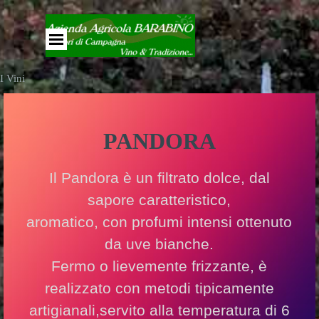
Vai ai contenuti
Salta menù
I Vini
PANDORA
Il Pandora è un filtrato dolce, dal
sapore caratteristico,
aromatico, con profumi intensi ottenuto
da uve bianche.
Fermo o lievemente frizzante, è
realizzato con metodi tipicamente
artigianali,servito alla temperatura di 6