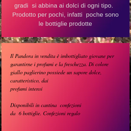
gradi si abbina ai dolci di ogni tipo.
Prodotto per pochi, infatti poche sono
le bottiglie prodotte
Il Pandora in vendita è imbottigliato giovane
per
garantirne i profumi e la freschezza. D
i
colore
giallo paglierino
possiede un sapore dolce,
caratteristico, dai
profumi intensi
Disponibili in cantina confezioni
da 6 bottiglie.
Confezioni regalo