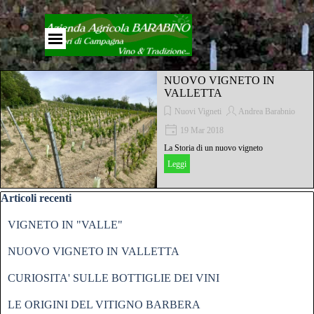
Vai ai contenuti
Salta menù
NUOVO VIGNETO IN
VALLETTA
Nuovi Vigneti
Andrea Barabnio
19 Mar 2018
La Storia di un nuovo vigneto
Leggi
Salta blocco Articoli recenti
Articoli recenti
VIGNETO IN "VALLE"
NUOVO VIGNETO IN VALLETTA
CURIOSITA' SULLE BOTTIGLIE DEI VINI
LE ORIGINI DEL VITIGNO BARBERA