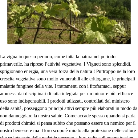
La vigna in questo periodo, come tutta la natura nel periodo
primaverile, ha ripreso l’attività vegetativa. I Vigneti sono splendidi,
sprigionano energia, una vera forza della natura ! Purtroppo nella loro
crescita vegetativa sono molto vulnerabili alle crittogame, le principali
malattie funginee della vite. I trattamenti con i fitofarmaci, seppur
ammessi dai disciplinari di lotta integrata per un minor e più efficace
uso sono indispensabili. I prodotti utlizzati, controllati dal ministero
della sanità, posseggono principi attivi sempre più elaborati in modo da
non danneggiare la nostra salute. Come accade spesso quando si parla
di prodotti chimici si pensa subito che possano essere un nemico per il
nostro benessere ma il loro scopo è mirato alla protezione delle colture
che se intaccate dalle malattie possono a loro volta sviluppare tossine