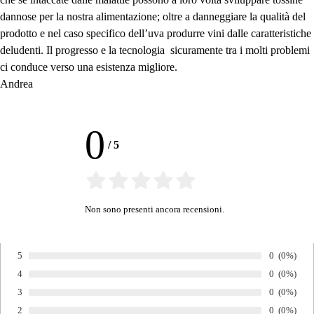
dannose per la nostra alimentazione; oltre a danneggiare la qualità del
prodotto e nel caso specifico dell’uva produrre vini dalle caratteristiche
deludenti. Il progresso e la tecnologia sicuramente tra i molti problemi
ci conduce verso una esistenza migliore.
Andrea
0
/
5
Non sono presenti ancora recensioni.
Numero di v
0
Percentua
(0%)
5
Voto:
Numero di v
0
Percentua
(0%)
4
Voto:
Numero di v
0
Percentua
(0%)
3
Voto:
Numero di v
0
Percentua
(0%)
2