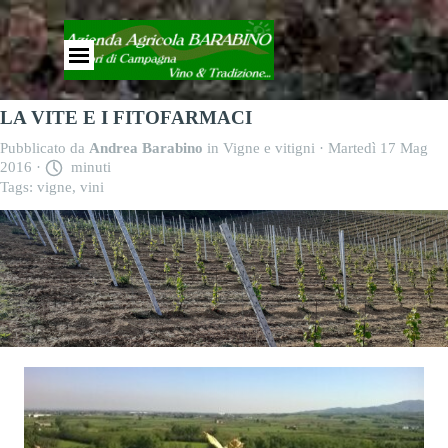
Vai ai contenuti
Salta menù
LA VITE E I FITOFARMACI
Pubblicato da
Andrea Barabino
in
Vigne e vitigni
· Martedì 17 Mag
2016 ·
minuti
Tags:
vigne
,
vini