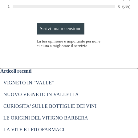
Voto:
Numero di v
0
Percentua
(0%)
1
Voto:
La tua opinione è importante per noi e
ci aiuta a migliorare il servizio.
Salta blocco Articoli recenti
Articoli recenti
VIGNETO IN "VALLE"
NUOVO VIGNETO IN VALLETTA
CURIOSITA' SULLE BOTTIGLIE DEI VINI
LE ORIGINI DEL VITIGNO BARBERA
LA VITE E I FITOFARMACI