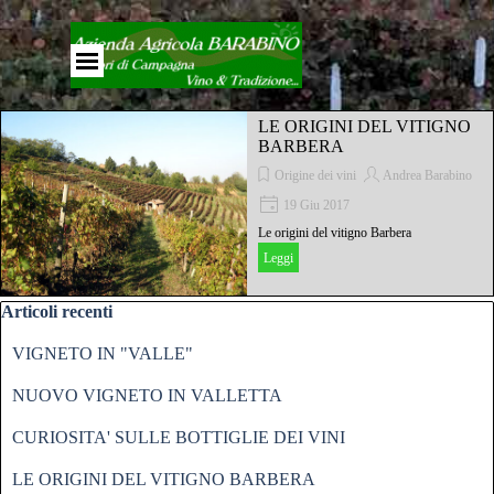
Vai ai contenuti
Salta menù
LE ORIGINI DEL VITIGNO
BARBERA
Origine dei vini
Andrea Barabino
19 Giu 2017
Le origini del vitigno Barbera
Leggi
Salta blocco Articoli recenti
Articoli recenti
VIGNETO IN "VALLE"
NUOVO VIGNETO IN VALLETTA
CURIOSITA' SULLE BOTTIGLIE DEI VINI
LE ORIGINI DEL VITIGNO BARBERA