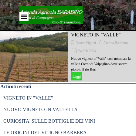
Vai ai contenuti
Salta menù
VIGNETO IN "VALLE"
Nuovi Vigneti
Andrea Barabino
24 Feb 2024
Nuovo vigneto in"Valle" così nominata la
valle a Ovest di Volpeglino dove scorre
piccolo il rio Buri
Leggi
Salta blocco Articoli recenti
Articoli recenti
VIGNETO IN "VALLE"
NUOVO VIGNETO IN VALLETTA
CURIOSITA' SULLE BOTTIGLIE DEI VINI
LE ORIGINI DEL VITIGNO BARBERA