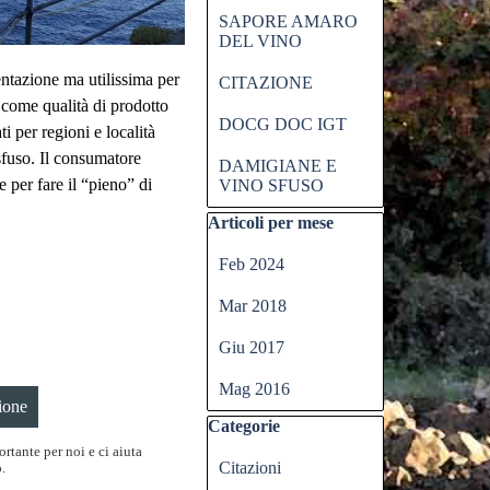
SAPORE AMARO
DEL VINO
entazione ma utilissima per
CITAZIONE
 come qualità di prodotto
DOCG DOC IGT
i per regioni e località
sfuso. Il consumatore
DAMIGIANE E
 per fare il “pieno” di
VINO SFUSO
Salta blocco Articoli per mese
Articoli per mese
Feb 2024
Mar 2018
Giu 2017
Mag 2016
Salta blocco Categorie
Categorie
rtante per noi e ci aiuta
Citazioni
.