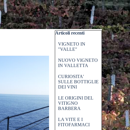
Salta blocco Articoli recenti
Articoli recenti
VIGNETO IN
"VALLE"
NUOVO VIGNETO
IN VALLETTA
CURIOSITA'
SULLE BOTTIGLIE
DEI VINI
LE ORIGINI DEL
VITIGNO
BARBERA
LA VITE E I
FITOFARMACI