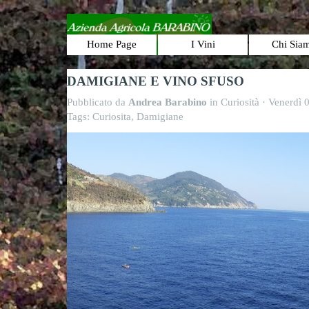
Vai ai contenuti
Home Page
I Vini
Chi Sia
▼
DAMIGIANE E VINO SFUSO
Pubblicato da
Andrea Barabino
in
Curiosità
· Venerdì 
Tags:
Curiosita
,
Damigiane