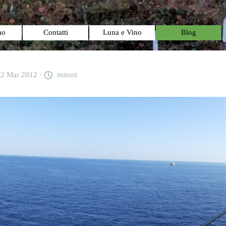
Salta menù
mo
Contatti
Luna e Vino
Blog
02 Mar 2012 ·
minuti