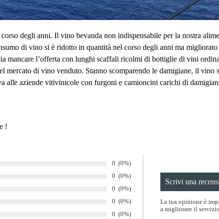
 corso degli anni. Il vino bevanda non indispensabile per la nostra alim
sumo di vino si è ridotto in quantità nel corso degli anni ma migliorato
 mancare l’offerta con lunghi scaffali ricolmi di bottiglie di vini ordinat
del mercato di vino venduto. Stanno scomparendo le damigiane, il vino 
a alle aziende vitivinicole con furgoni e camioncini carichi di damigiane
e !
Numero di voti:
0
Percentuale di voti:
(0%)
Numero di voti:
0
Percentuale di voti:
(0%)
Numero di voti:
0
Percentuale di voti:
(0%)
Numero di voti:
0
Percentuale di voti:
(0%)
La tua opinione è impo
a migliorare il servizio
Numero di voti:
0
Percentuale di voti:
(0%)