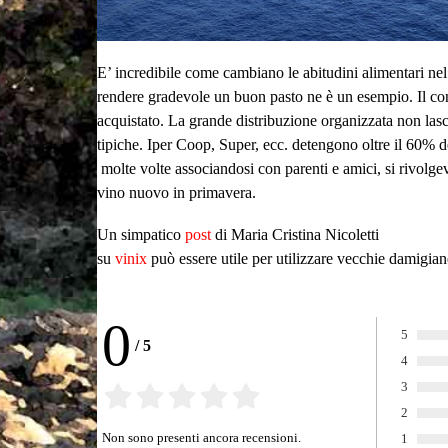
E’ incredibile come cambiano le abitudini alimentari nel
rendere gradevole un buon pasto ne è un esempio. Il con
acquistato. La grande distribuzione organizzata non lascia
tipiche. Iper Coop, Super, ecc. detengono oltre il 60% 
molte volte associandosi con parenti e amici, si rivolgev
vino nuovo in primavera.
Un simpatico
post
di Maria Cristina Nicoletti
su
vinix
può essere utile per utilizzare vecchie damigian
0
5
/
5
Voto:
4
Voto:
3
Voto:
2
Voto:
Non sono presenti ancora recensioni.
1