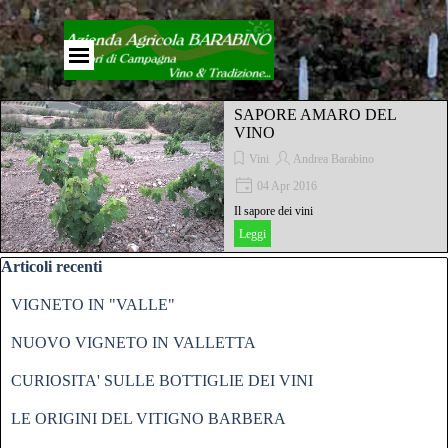
Vai ai contenuti
Salta menù
SAPORE AMARO DEL
VINO
Vini
Andrea Barabino
04 Apr 2016
Il sapore dei vini
Leggi
Salta blocco Articoli recenti
Articoli recenti
VIGNETO IN "VALLE"
NUOVO VIGNETO IN VALLETTA
CURIOSITA' SULLE BOTTIGLIE DEI VINI
LE ORIGINI DEL VITIGNO BARBERA